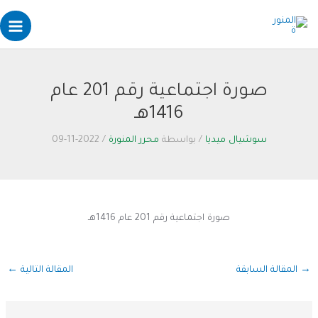
Post
خطي
Main
لى
navigation
enu
لمحتوى
صورة اجتماعية رقم 201 عام
1416هـ
سوشيال ميديا
/ بواسطة
محرر المنورة
/
2022-11-09
صورة اجتماعية رقم 201 عام 1416هـ
→
المقالة السابقة
المقالة التالية
←