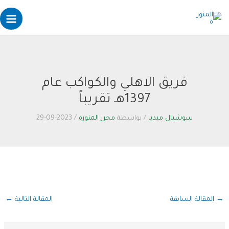
Post
خطي
Main
لى
navigation
enu
لمحتوى
فريق الاهلي والكواكب عام
1397هـ تقريباً
سوشيال ميديا
/ بواسطة
محرر المنورة
/
2023-09-29
→
المقالة السابقة
المقالة التالية
←